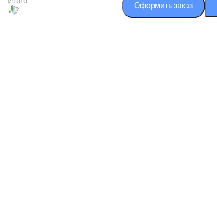
Итого
Оформить заказ
+7 (499) 550-88-
О компании
Доставка
О компании
Доставка воды на дом
Контакты
Доставка воды в офис
Письмо директору
Доставка воды на дачу