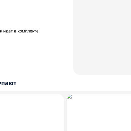
ик идет в комплекте
упают